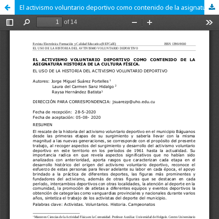
El activismo voluntario deportivo como contenido de la asignatura historia de la cultura física.