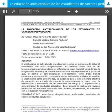
La educación antialcohólica de los estudiantes de carreras pedagógicas