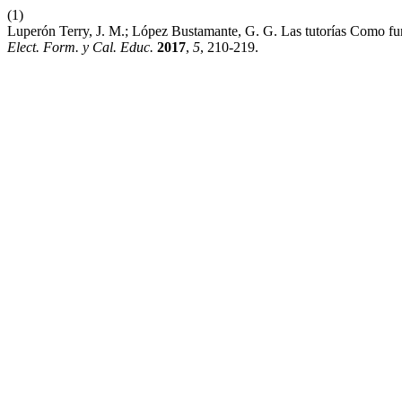
(1)
Luperón Terry, J. M.; López Bustamante, G. G. Las tutorías Como fun
Elect. Form. y Cal. Educ.
2017
,
5
, 210-219.