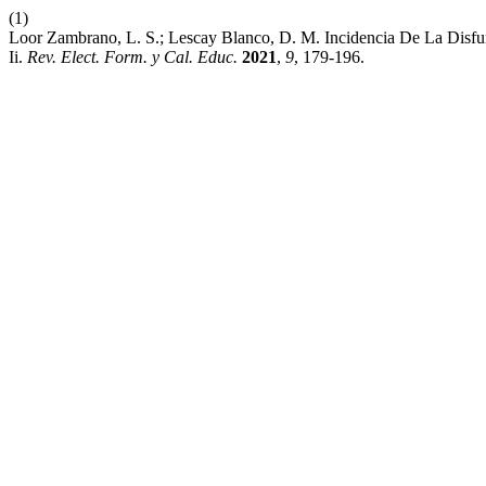
(1)
Loor Zambrano, L. S.; Lescay Blanco, D. M. Incidencia De La Disfun
Ii.
Rev. Elect. Form. y Cal. Educ.
2021
,
9
, 179-196.