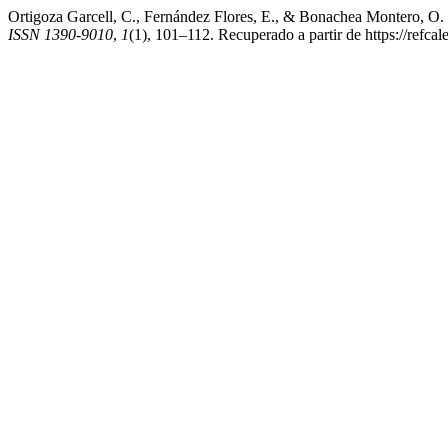
Ortigoza Garcell, C., Fernández Flores, E., & Bonachea Montero, O. (2
ISSN 1390-9010
,
1
(1), 101–112. Recuperado a partir de https://refcal