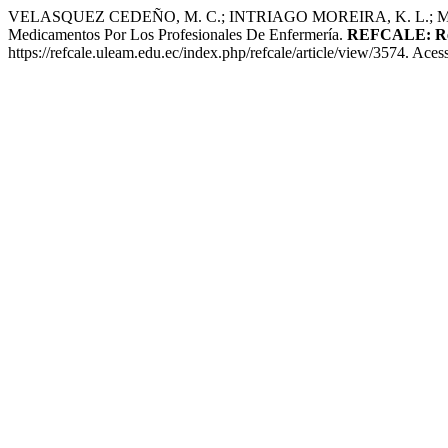
VELASQUEZ CEDEÑO, M. C.; INTRIAGO MOREIRA, K. L.; MERA C
Medicamentos Por Los Profesionales De Enfermería.
REFCALE: Revi
https://refcale.uleam.edu.ec/index.php/refcale/article/view/3574. Ace