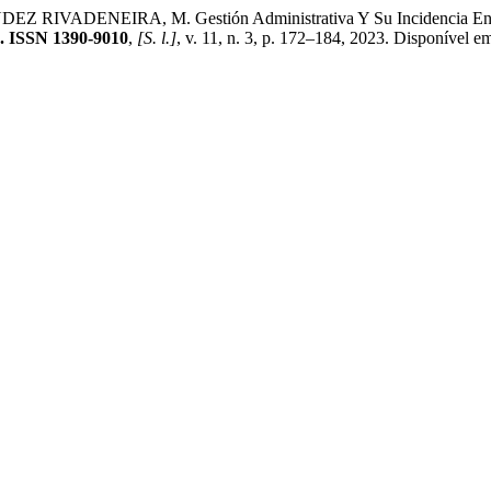
ADENEIRA, M. Gestión Administrativa Y Su Incidencia En La S
. ISSN 1390-9010
,
[S. l.]
, v. 11, n. 3, p. 172–184, 2023. Disponível em