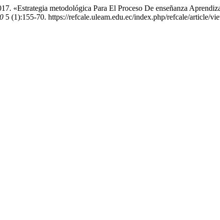
 2017. «Estrategia metodológica Para El Proceso De enseñanza Apre
10
5 (1):155-70. https://refcale.uleam.edu.ec/index.php/refcale/article/v