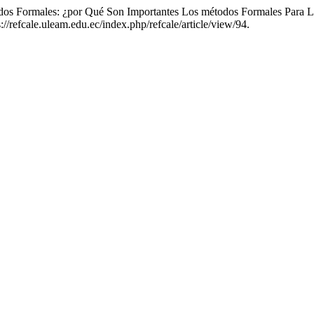
dos Formales: ¿por Qué Son Importantes Los métodos Formales Para L
://refcale.uleam.edu.ec/index.php/refcale/article/view/94.