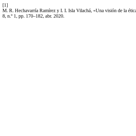
[1]
M. R. Hechavarría Ramírez y I. I. Isla Vilachá, «Una visión de la éti
8, n.º 1, pp. 170–182, abr. 2020.