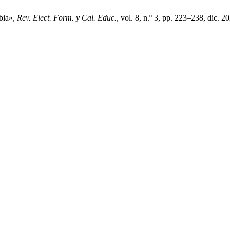
mbia»,
Rev. Elect. Form. y Cal. Educ.
, vol. 8, n.º 3, pp. 223–238, dic. 2