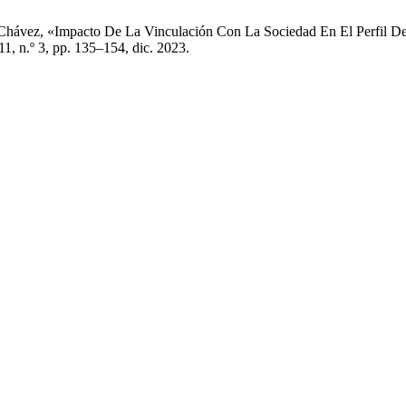
do Chávez, «Impacto De La Vinculación Con La Sociedad En El Perfil D
 11, n.º 3, pp. 135–154, dic. 2023.