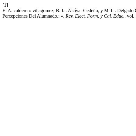
[1]
E. A. calderero villagomez, B. I. . Alcívar Cedeño, y M. I. . Delga
Percepciones Del Alumnado.: »,
Rev. Elect. Form. y Cal. Educ.
, vol.