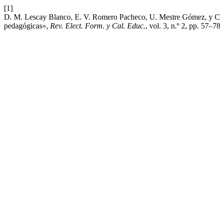
[1]
D. M. Lescay Blanco, E. V. Romero Pacheco, U. Mestre Gómez, y C. C
pedagógicas»,
Rev. Elect. Form. y Cal. Educ.
, vol. 3, n.º 2, pp. 57–7