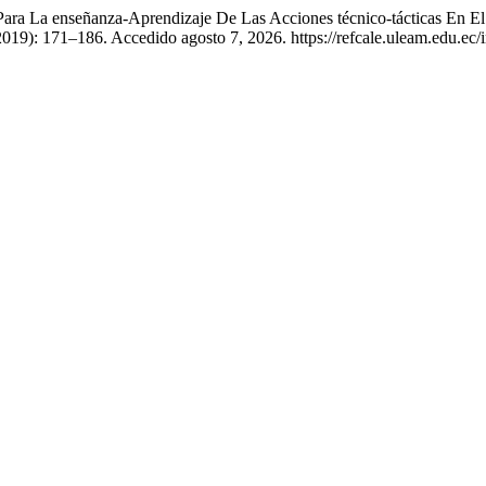
 Para La enseñanza-Aprendizaje De Las Acciones técnico-tácticas En El
2019): 171–186. Accedido agosto 7, 2026. https://refcale.uleam.edu.ec/i