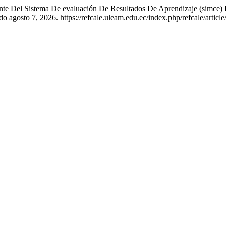
ente Del Sistema De evaluación De Resultados De Aprendizaje (simce)
o agosto 7, 2026. https://refcale.uleam.edu.ec/index.php/refcale/article