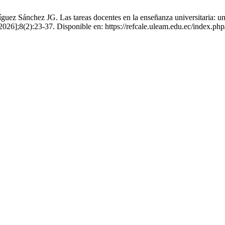
z Sánchez JG. Las tareas docentes en la enseñanza universitaria: una v
2026];8(2):23-37. Disponible en: https://refcale.uleam.edu.ec/index.php