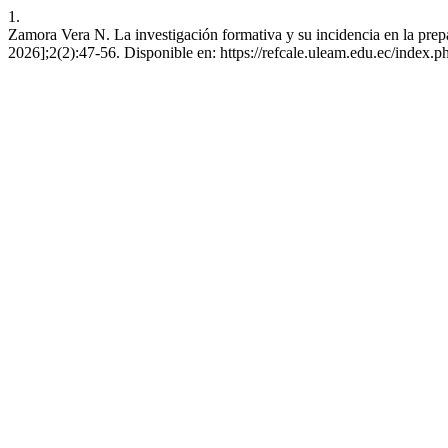
1.
Zamora Vera N. La investigación formativa y su incidencia en la prepar
2026];2(2):47-56. Disponible en: https://refcale.uleam.edu.ec/index.ph