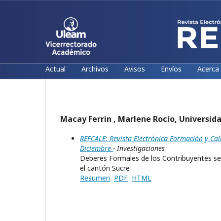
Actual
Archivos
Avisos
Envíos
Acerca
Macay Ferrin , Marlene Rocío, Universid
REFCALE: Revista Electrónica Formación y Cal
Diciembre
- Investigaciones
Deberes Formales de los Contribuyentes seg
el cantón Sucre
Resumen
PDF
HTML