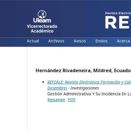
Actual
Archivos
Avisos
Envíos
Acerca
Hernández Rivadeneira, Mildred, Ecuado
REFCALE: Revista Electrónica Formación y Cal
Diciembre)
- Investigaciones
Gestión Administrativa Y Su Incidencia En 
Resumen
PDF