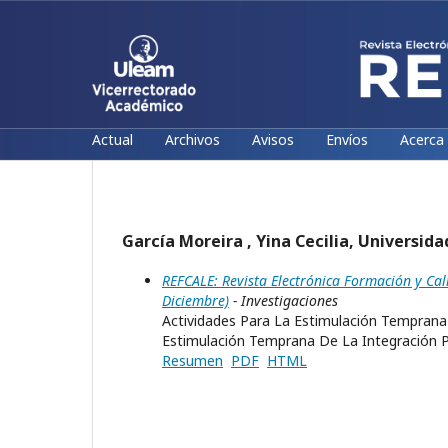
Actual
Archivos
Avisos
Envíos
Acerca
García Moreira , Yina Cecilia, Universid
REFCALE: Revista Electrónica Formación y Cal
Diciembre)
- Investigaciones
Actividades Para La Estimulación Tempran
Estimulación Temprana De La Integración 
Resumen
PDF
HTML