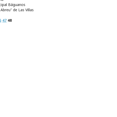
icipal Báguanos
 Abreu" de Las Villas
6
47
48