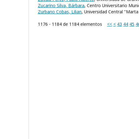
Zucarino Silva, Bárbara
, Centro Universitario Mun
Zurbano Cobas, Lilian
, Universidad Central "Marta
1176 - 1184 de 1184 elementos
<<
<
43
44
45
4