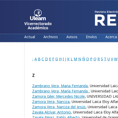
Actual
Archivos
Avisos
Envíos
Acerca
-
A
B
C
D
E
F
G
H
I
J
K
L
M
N
Ñ
O
P
Q
R
S
T
U
V
W
Z
Zambrano Vera, Maria Fernanda
, Universidad Lai
Zambrano Vera, María Fernanda
, Universidad Lai
Zamora Giler, Mercedes Nicole
, UNIVERSIDAD L
Zamora Vera, Narciza
, Universidad Laica Eloy Alf
Zamora Vera, Narciza del Jesús
, Universidad Laic
Zavala Alcívar, Antonio
, Universidad Laica Eloy Al
Zavala Pérez, Pablo Alberto
, Universidad de Gran