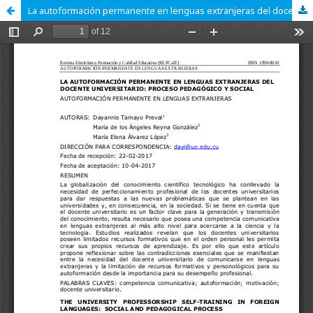
La autoformación permanente en lenguas extranjeras del docente universitario: proceso pedagógico y social