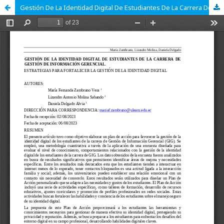
Gestión De La Identidad Digital De Estudiantes De La Carrera De Gestión De Información Gerencial