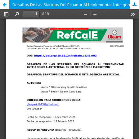
Desafios De Las Startups Del Ecuador Al Implementar Inteligencia Artificial En Su Gestión De Marketing