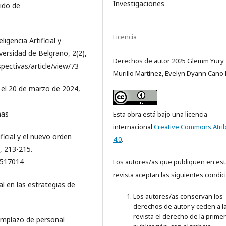
Investigaciones
ido de
p
Licencia
igencia Artificial y
iversidad de Belgrano, 2(2),
Derechos de autor 2025 Glemm Yury
spectivas/article/view/73
Murillo Martínez, Evelyn Dyann Cano 
 el 20 de marzo de 2024,
nas
Esta obra está bajo una licencia
internacional
Creative Commons Atri
ificial y el nuevo orden
4.0
.
, 213-215.
4517014
Los autores/as que publiquen en est
revista aceptan las siguientes condic
ial en las estrategias de
Los autores/as conservan los
derechos de autor y ceden a l
revista el derecho de la prime
Reemplazo de personal