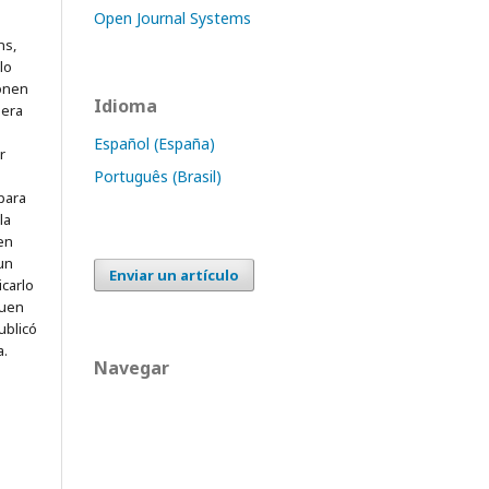
Open Journal Systems
ns,
lo
onen
Idioma
mera
Español (España)
r
Português (Brasil)
para
la
 en
 un
Enviar un artículo
icarlo
quen
ublicó
a.
Navegar