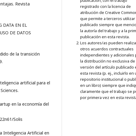
publicación, con el trabajo
entajas. Revista
registrado con la licencia de
atribución de Creative Commo
que permite a terceros utilizar 
publicado siempre que menci
IG DATA EN EL
la autoría del trabajo y a la pri
 USO DE DATOS
publicación en esta revista.
Los autores/as pueden realiza
otros acuerdos contractuales
rdido de la transición
independientes y adicionales 
la distribución no exclusiva de 
9.
versión del artículo publicado
esta revista (p. ej., incluirlo en
repositorio institucional o publ
ligencia artificial para el
en un libro) siempre que indi
 Sciences.
claramente que el trabajo se p
por primera vez en esta revist
startup en la economía del
22n61/Solis
a Inteligencia Artificial en