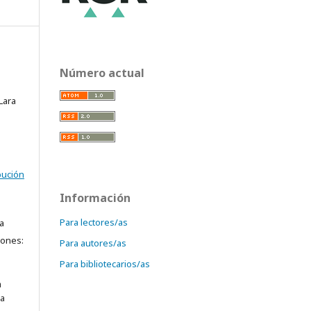
Número actual
Lara
bución
Información
Para lectores/as
a
iones:
Para autores/as
Para bibliotecarios/as
a
ra