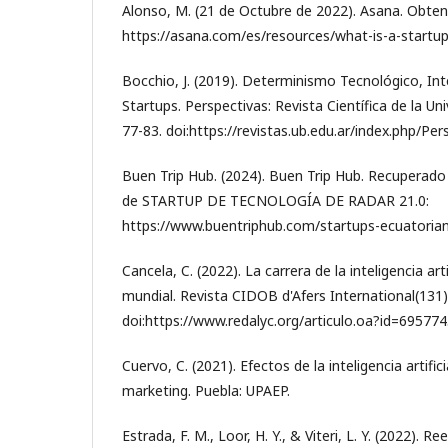
Alonso, M. (21 de Octubre de 2022). Asana. Obten
https://asana.com/es/resources/what-is-a-startu
Bocchio, J. (2019). Determinismo Tecnológico, Intel
Startups. Perspectivas: Revista Científica de la Un
77-83. doi:https://revistas.ub.edu.ar/index.php/Per
Buen Trip Hub. (2024). Buen Trip Hub. Recuperado
de STARTUP DE TECNOLOGÍA DE RADAR 21.0:
https://www.buentriphub.com/startups-ecuatoria
Cancela, C. (2022). La carrera de la inteligencia art
mundial. Revista CIDOB d'Afers International(131)
doi:https://www.redalyc.org/articulo.oa?id=69577
Cuervo, C. (2021). Efectos de la inteligencia artific
marketing. Puebla: UPAEP.
Estrada, F. M., Loor, H. Y., & Viteri, L. Y. (2022). 