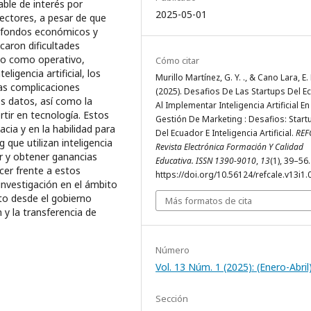
able de interés por
2025-05-01
ectores, a pesar de que
e fondos económicos y
caron dificultades
co como operativo,
Cómo citar
ligencia artificial, los
Murillo Martínez, G. Y. ., & Cano Lara, E. 
las complicaciones
(2025). Desafios De Las Startups Del E
os datos, así como la
Al Implementar Inteligencia Artificial En
ertir en tecnología. Estos
Gestión De Marketing : Desafios: Start
cia y en la habilidad para
Del Ecuador E Inteligencia Artificial.
REF
 que utilizan inteligencia
Revista Electrónica Formación Y Calidad
tir y obtener ganancias
Educativa. ISSN 1390-9010
,
13
(1), 39–56.
cer frente a estos
https://doi.org/10.56124/refcale.v13i1.
nvestigación en el ámbito
to desde el gobierno
Más formatos de cita
 y la transferencia de
Número
Vol. 13 Núm. 1 (2025): (Enero-Abril
Sección