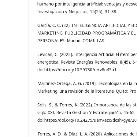
humano por inteligencia artificial: ventajas y desv
Investigación y Negocios, 15(25), 31-38.
García, C. C. (22). INTELIGENCIA ARTIFICIAL Y B
MARKETING: PUBLICIDAD PROGRAMÁTICA Y EL
PERSONALES. Madrid: COMILLAS.
Levican, C. (2022). Inteligencia Artificial El ítem pe
energética. Revista Energías Renovables, 8(45), 6-
doi:https://doi.org/10.59730/rer.v8n45a1
Martínez-Ortega, A. G. (2019). Tecnologías en la inte
Marketing: una revisión de la literatura. Quito: Pro
Solís, S., & Torres, K. (2022). Importancia de las 
siglo XXI. Revista Gestión Y Estrategia(61), 45-62.
doi:https://doi.org/10.24275/uam/azc/dcsh/gye/20
Torres, A. D., & Díaz, L. A. (2020). Aplicaciones de l