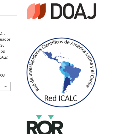
D. .
cuador
 Su
ups
CALE:
003
)