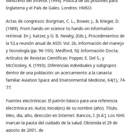
Ministerio del Interior. (1994). Política de las prisiones para
Inglaterra y el País de Gales. Londres: HMSO.
Actas de congresos: Borgman, C. L., Bower, J., & Krieger, D.
(1989). From hands-on science to hands-on information
retrieval. En J. Katzer, y G. B. Newby, (Eds.), Procedimientos de
la 52.a reunión anual de ASIS: Vol. 26, información del manejo
y tecnología (pp. 96-100). Medford, NJ: Información Docta.
Artículos de Revistas Científicas: Popper, E. Del S., y
McCloskey, K. (1993). Diferencias individuales y subgrupos
dentro de una población: un acercamiento a la canasta
familiar. Aviation Space and Environmental Medicine, 64(1), 74-
77.
Fuentes electrónicas: El patrón básico para una referencia
electrónica es: Autor, inicial(es) de su nombre (año). Título.
Mes, día, año, dirección en Internet. Bancos, I. [n.d.]. Los NHS
marcan la pauta del cuidado de la salud. Obtenida el 29 de
agosto de 2001, de