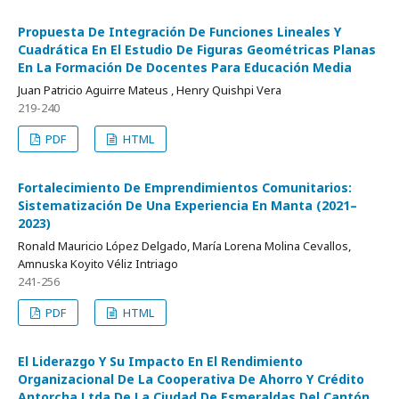
Propuesta De Integración De Funciones Lineales Y
Cuadrática En El Estudio De Figuras Geométricas Planas
En La Formación De Docentes Para Educación Media
Juan Patricio Aguirre Mateus , Henry Quishpi Vera
219-240
PDF
HTML
Fortalecimiento De Emprendimientos Comunitarios:
Sistematización De Una Experiencia En Manta (2021–
2023)
Ronald Mauricio López Delgado, María Lorena Molina Cevallos,
Amnuska Koyito Véliz Intriago
241-256
PDF
HTML
El Liderazgo Y Su Impacto En El Rendimiento
Organizacional De La Cooperativa De Ahorro Y Crédito
Antorcha Ltda De La Ciudad De Esmeraldas Del Cantón