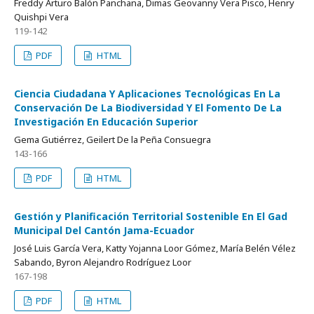
Freddy Arturo Balón Panchana, Dimas Geovanny Vera Pisco, Henry
Quishpi Vera
119-142
PDF
HTML
Ciencia Ciudadana Y Aplicaciones Tecnológicas En La
Conservación De La Biodiversidad Y El Fomento De La
Investigación En Educación Superior
Gema Gutiérrez, Geilert De la Peña Consuegra
143-166
PDF
HTML
Gestión y Planificación Territorial Sostenible En El Gad
Municipal Del Cantón Jama-Ecuador
José Luis García Vera, Katty Yojanna Loor Gómez, María Belén Vélez
Sabando, Byron Alejandro Rodríguez Loor
167-198
PDF
HTML