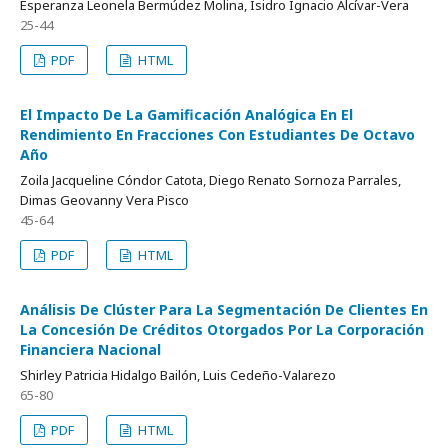
Esperanza Leonela Bermúdez Molina, Isidro Ignacio Alcívar-Vera
25-44
PDF
HTML
El Impacto De La Gamificación Analógica En El
Rendimiento En Fracciones Con Estudiantes De Octavo
Año
Zoila Jacqueline Cóndor Catota, Diego Renato Sornoza Parrales,
Dimas Geovanny Vera Pisco
45-64
PDF
HTML
Análisis De Clúster Para La Segmentación De Clientes En
La Concesión De Créditos Otorgados Por La Corporación
Financiera Nacional
Shirley Patricia Hidalgo Bailón, Luis Cedeño-Valarezo
65-80
PDF
HTML