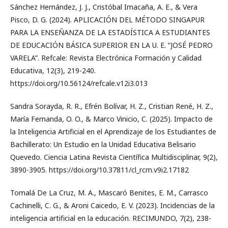
Sánchez Hernández, J. J., Cristóbal Imacaña, A. E., & Vera
Pisco, D. G. (2024). APLICACIÓN DEL MÉTODO SINGAPUR
PARA LA ENSEÑANZA DE LA ESTADÍSTICA A ESTUDIANTES
DE EDUCACIÓN BÁSICA SUPERIOR EN LA U. E. “JOSÉ PEDRO
VARELA”. Refcale: Revista Electrónica Formación y Calidad
Educativa, 12(3), 219-240.
https://doi.org/10.56124/refcale.v12i3.013
Sandra Sorayda, R. R., Efrén Bolívar, H. Z., Cristian René, H. Z.,
María Fernanda, O. O., & Marco Vinicio, C. (2025). Impacto de
la Inteligencia Artificial en el Aprendizaje de los Estudiantes de
Bachillerato: Un Estudio en la Unidad Educativa Belisario
Quevedo. Ciencia Latina Revista Científica Multidisciplinar, 9(2),
3890-3905. https://doi.org/10.37811/cl_rcm.v9i2.17182
Tomalá De La Cruz, M. A., Mascaró Benites, E. M., Carrasco
Cachinelli, C. G., & Aroni Caicedo, E. V. (2023). Incidencias de la
inteligencia artificial en la educación. RECIMUNDO, 7(2), 238-