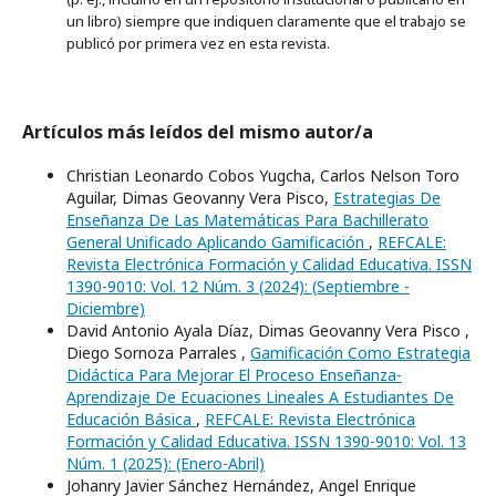
un libro) siempre que indiquen claramente que el trabajo se
publicó por primera vez en esta revista.
Artículos más leídos del mismo autor/a
Christian Leonardo Cobos Yugcha, Carlos Nelson Toro
Aguilar, Dimas Geovanny Vera Pisco,
Estrategias De
Enseñanza De Las Matemáticas Para Bachillerato
General Unificado Aplicando Gamificación
,
REFCALE:
Revista Electrónica Formación y Calidad Educativa. ISSN
1390-9010: Vol. 12 Núm. 3 (2024): (Septiembre -
Diciembre)
David Antonio Ayala Díaz, Dimas Geovanny Vera Pisco ,
Diego Sornoza Parrales ,
Gamificación Como Estrategia
Didáctica Para Mejorar El Proceso Enseñanza-
Aprendizaje De Ecuaciones Lineales A Estudiantes De
Educación Básica
,
REFCALE: Revista Electrónica
Formación y Calidad Educativa. ISSN 1390-9010: Vol. 13
Núm. 1 (2025): (Enero-Abril)
Johanry Javier Sánchez Hernández, Angel Enrique