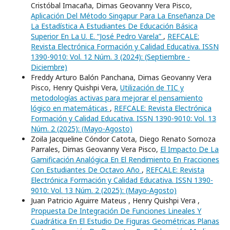
Cristóbal Imacaña, Dimas Geovanny Vera Pisco,
Aplicación Del Método Singapur Para La Enseñanza De
La Estadística A Estudiantes De Educación Básica
Superior En La U. E. “José Pedro Varela”
,
REFCALE:
Revista Electrónica Formación y Calidad Educativa. ISSN
1390-9010: Vol. 12 Núm. 3 (2024): (Septiembre -
Diciembre)
Freddy Arturo Balón Panchana, Dimas Geovanny Vera
Pisco, Henry Quishpi Vera,
Utilización de TIC y
metodologías activas para mejorar el pensamiento
lógico en matemáticas
,
REFCALE: Revista Electrónica
Formación y Calidad Educativa. ISSN 1390-9010: Vol. 13
Núm. 2 (2025): (Mayo-Agosto)
Zoila Jacqueline Cóndor Catota, Diego Renato Sornoza
Parrales, Dimas Geovanny Vera Pisco,
El Impacto De La
Gamificación Analógica En El Rendimiento En Fracciones
Con Estudiantes De Octavo Año
,
REFCALE: Revista
Electrónica Formación y Calidad Educativa. ISSN 1390-
9010: Vol. 13 Núm. 2 (2025): (Mayo-Agosto)
Juan Patricio Aguirre Mateus , Henry Quishpi Vera ,
Propuesta De Integración De Funciones Lineales Y
Cuadrática En El Estudio De Figuras Geométricas Planas