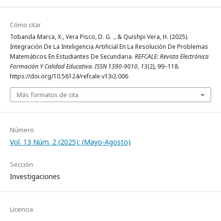
Cómo citar
Tobanda Marca, X., Vera Pisco, D. G. ., & Quishpi Vera, H. (2025).
Integración De La Inteligencia Artificial En La Resolución De Problemas
Matemáticos En Estudiantes De Secundaria.
REFCALE: Revista Electrónica
Formación Y Calidad Educativa. ISSN 1390-9010
,
13
(2), 99–118.
https://doi.org/10.56124/refcale.v13i2.006
Más formatos de cita
Número
Vol. 13 Núm. 2 (2025): (Mayo-Agosto)
Sección
Investigaciones
Licencia