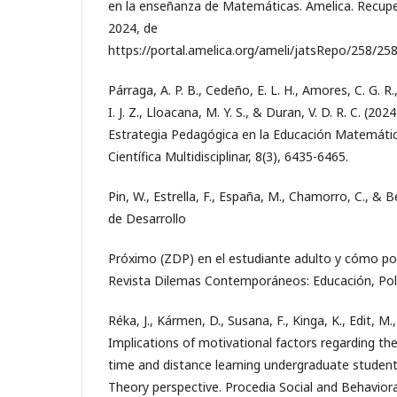
en la enseñanza de Matemáticas. Amelica. Recup
2024, de
https://portal.amelica.org/ameli/jatsRepo/258/25
Párraga, A. P. B., Cedeño, E. L. H., Amores, C. G. R.,
I. J. Z., Lloacana, M. Y. S., & Duran, V. D. R. C. (2
Estrategia Pedagógica en la Educación Matemática
Científica Multidisciplinar, 8(3), 6435-6465.
Pin, W., Estrella, F., España, M., Chamorro, C., & 
de Desarrollo
Próximo (ZDP) en el estudiante adulto y cómo pot
Revista Dilemas Contemporáneos: Educación, Polít
Réka, J., Kármen, D., Susana, F., Kinga, K., Edit, M.
Implications of motivational factors regarding the
time and distance learning undergraduate student
Theory perspective. Procedia Social and Behaviora