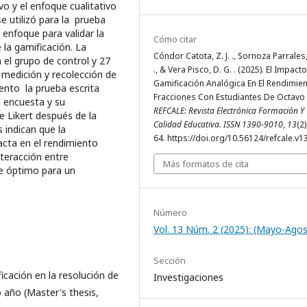
o y el enfoque cualitativo
se utilizó para la prueba
 enfoque para validar la
Cómo citar
 la gamificación. La
Cóndor Catota, Z. J. ., Sornoza Parrales,
 el grupo de control y 27
., & Vera Pisco, D. G. . (2025). El Impact
 medición y recolección de
Gamificación Analógica En El Rendimien
mento la prueba escrita
Fracciones Con Estudiantes De Octavo
a encuesta y su
REFCALE: Revista Electrónica Formación Y
e Likert después de la
Calidad Educativa. ISSN 1390-9010
,
13
(2
 indican que la
64. https://doi.org/10.56124/refcale.v1
acta en el rendimiento
nteracción entre
Más formatos de cita
e óptimo para un
Número
Vol. 13 Núm. 2 (2025): (Mayo-Ago
Sección
ficación en la resolución de
Investigaciones
 año (Master's thesis,