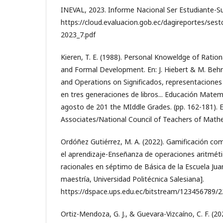
INEVAL, 2023. Informe Nacional Ser Estudiante-Su
https://cloud.evaluacion.gob.ec/dagireportes/sest
2023_7.pdf
Kieren, T. E. (1988). Personal Knoweldge of Ration
and Formal Development. En: J. Hiebert & M. Beh
and Operations on Significados, representaciones 
en tres generaciones de libros... Educación Matemá
agosto de 201 the MIddle Grades. (pp. 162-181).
Associates/National Council of Teachers of Math
Ordóñez Gutiérrez, M. A. (2022). Gamificación com
el aprendizaje-Enseñanza de operaciones aritmé
racionales en séptimo de Básica de la Escuela Juan
maestría, Universidad Politécnica Salesiana].
https://dspace.ups.edu.ec/bitstream/123456789/
Ortiz-Mendoza, G. J., & Guevara-Vizcaíno, C. F. (202