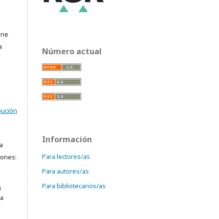
ine
a
Número actual
o
bución
Información
a
Para lectores/as
iones:
Para autores/as
Para bibliotecarios/as
a
ra