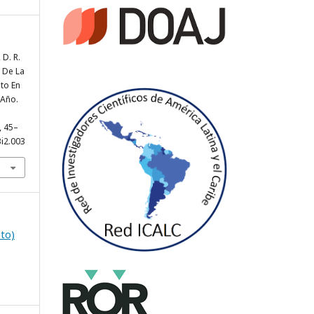
 D. R.
o De La
to En
 Año.
), 45–
3i2.003
sto)