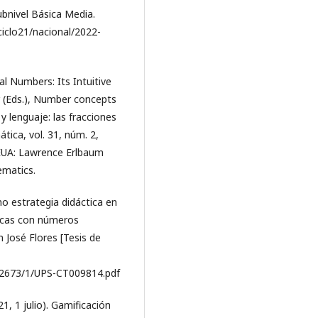
bnivel Básica Media.
ciclo21/nacional/2022-
al Numbers: Its Intuitive
r (Eds.), Number concepts
y lenguaje: las fracciones
tica, vol. 31, núm. 2,
 EUA: Lawrence Erlbaum
ematics.
o estrategia didáctica en
ticas con números
 José Flores [Tesis de
22673/1/UPS-CT009814.pdf
1, 1 julio). Gamificación