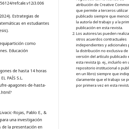
.56124/refcale.v12i3.006
atribución de Creative Commo
que permite a terceros utilizar 
2024). Estrategias de
publicado siempre que menci
la autoría del trabajo y a la pri
matemáticas en estudiantes
publicación en esta revista.
sis).
Los autores/as pueden realiza
otros acuerdos contractuales
La equipartición como
independientes y adicionales 
ones. Educación
la distribución no exclusiva de 
versión del artículo publicado
esta revista (p. ej., incluirlo en
repositorio institucional o publ
agones de hasta 14 horas
en un libro) siempre que indi
 EL PAÍS S.L.
claramente que el trabajo se p
sufre-apagones-de-hasta-
por primera vez en esta revist
a.html?
Livacic-Rojas, Pablo E., &
 para una investigación
s de la presentación en