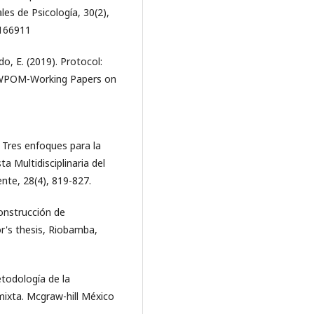
es de Psicología, 30(2),
.166911
o, E. (2019). Protocol:
 WPOM-Working Papers on
 Tres enfoques para la
a Multidisciplinaria del
nte, 28(4), 819-827.
construcción de
r's thesis, Riobamba,
todología de la
 mixta. Mcgraw-hill México