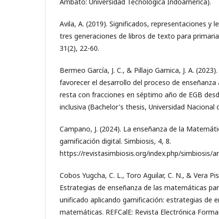
Ambato: Universidad Tecnológica Indoamérica).
Avila, A. (2019). Significados, representaciones y l
tres generaciones de libros de texto para primar
31(2), 22-60.
Bermeo García, J. C., & Pillajo Garnica, J. A. (2023
favorecer el desarrollo del proceso de enseñanza 
resta con fracciones en séptimo año de EGB desd
inclusiva (Bachelor's thesis, Universidad Nacional 
Campano, J. (2024). La enseñanza de la Matemátic
gamificación digital. Simbiosis, 4, 8.
https://revistasimbiosis.org/index.php/simbiosis/a
Cobos Yugcha, C. L., Toro Aguilar, C. N., & Vera Pis
Estrategias de enseñanza de las matemáticas para
unificado aplicando gamificación: estrategias de 
matemáticas. REFCalE: Revista Electrónica Formac