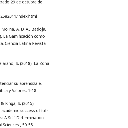
erado 29 de octubre de
82582011/index.html
 Molina, A. D. A., Batioja,
024). La Gamificación como
. Ciencia Latina Revista
Bejarano, S. (2018). La Zona
enciar su aprendizaje.
ica y Valores, 1-18
, & Kinga, S. (2015).
 academic success of full-
s: A Self-Determination
l Sciences , 50-55.