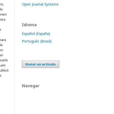
ns,
Open Journal Systems
lo
onen
mera
Idioma
r
Español (España)
para
Português (Brasil)
la
 en
 un
icarlo
Enviar un artículo
quen
ublicó
a.
Navegar