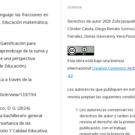
Licencia
enguaje: las fracciones en
Derechos de autor 2025 Zoila Jacquel
ia. Educación matemática,
Cóndor Catota, Diego Renato Sornoz
Parrales, Dimas Geovanny Vera Pisc
). Gamificación para
aprendizaje de la suma y
e una perspectiva
Esta obra está bajo una licencia
de Educación).
internacional
Creative Commons Atri
4.0
.
a a través de la
Los autores/as que publiquen en est
rticle/view/133/194
revista aceptan las siguientes condic
co, D. G. (2024).
Los autores/as conservan los
 bachillerato general
derechos de autor y ceden a l
revista el derecho de la prime
enseñanza de las
publicación, con el trabajo
ión Y Calidad Educativa.
registrado con la licencia de