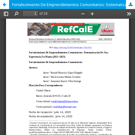
Fortalecimiento De Emprendimientos Comunitarios: Sistematización De Una Experiencia En Manta (2021–2023)