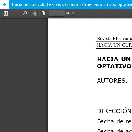
Hacia un currículo flexible: salidas intermedias y cursos optati