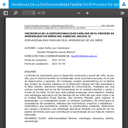
Incidencia De La Disfuncionalidad Familiar En El Proceso De Aprendizaje En Niños Del Subnivel Inicial Ii