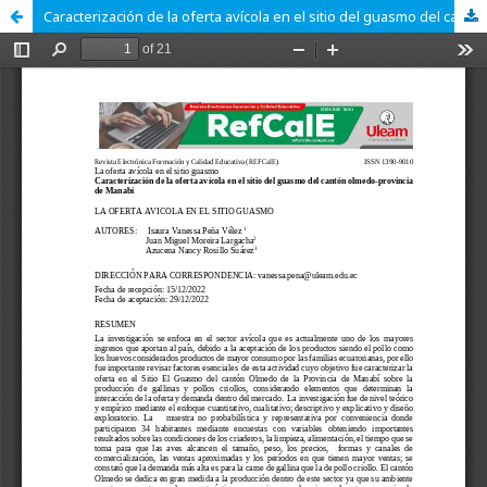
Caracterización de la oferta avícola en el sitio del guasmo del cantón olmedo-provincia de Manabí