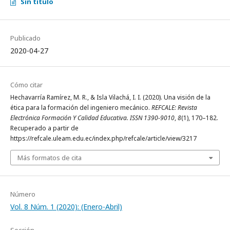
Sin título
Publicado
2020-04-27
Cómo citar
Hechavarría Ramírez, M. R., & Isla Vilachá, I. I. (2020). Una visión de la
ética para la formación del ingeniero mecánico.
REFCALE: Revista
Electrónica Formación Y Calidad Educativa. ISSN 1390-9010
,
8
(1), 170–182.
Recuperado a partir de
https://refcale.uleam.edu.ec/index.php/refcale/article/view/3217
Más formatos de cita
Número
Vol. 8 Núm. 1 (2020): (Enero-Abril)