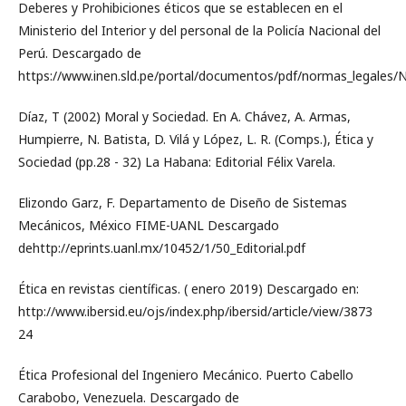
Deberes y Prohibiciones éticos que se establecen en el
Ministerio del Interior y del personal de la Policía Nacional del
Perú. Descargado de
https://www.inen.sld.pe/portal/documentos/pdf/normas_legal
Díaz, T (2002) Moral y Sociedad. En A. Chávez, A. Armas,
Humpierre, N. Batista, D. Vilá y López, L. R. (Comps.), Ética y
Sociedad (pp.28 - 32) La Habana: Editorial Félix Varela.
Elizondo Garz, F. Departamento de Diseño de Sistemas
Mecánicos, México FIME-UANL Descargado
dehttp://eprints.uanl.mx/10452/1/50_Editorial.pdf
Ética en revistas científicas. ( enero 2019) Descargado en:
http://www.ibersid.eu/ojs/index.php/ibersid/article/view/3873
24
Ética Profesional del Ingeniero Mecánico. Puerto Cabello
Carabobo, Venezuela. Descargado de