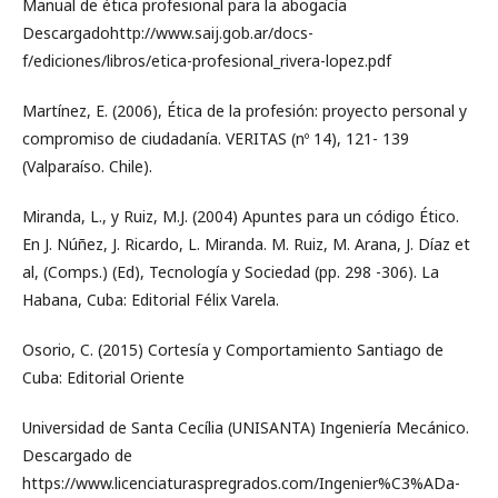
Manual de ética profesional para la abogacía
Descargadohttp://www.saij.gob.ar/docs-
f/ediciones/libros/etica-profesional_rivera-lopez.pdf
Martínez, E. (2006), Ética de la profesión: proyecto personal y
compromiso de ciudadanía. VERITAS (nº 14), 121- 139
(Valparaíso. Chile).
Miranda, L., y Ruiz, M.J. (2004) Apuntes para un código Ético.
En J. Núñez, J. Ricardo, L. Miranda. M. Ruiz, M. Arana, J. Díaz et
al, (Comps.) (Ed), Tecnología y Sociedad (pp. 298 -306). La
Habana, Cuba: Editorial Félix Varela.
Osorio, C. (2015) Cortesía y Comportamiento Santiago de
Cuba: Editorial Oriente
Universidad de Santa Cecília (UNISANTA) Ingeniería Mecánico.
Descargado de
https://www.licenciaturaspregrados.com/Ingenier%C3%ADa-