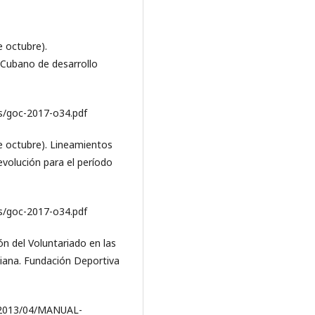
e octubre).
 Cubano de desarrollo
les/goc-2017-o34.pdf
e octubre). Lineamientos
Revolución para el período
les/goc-2017-o34.pdf
ón del Voluntariado en las
ciana. Fundación Deportiva
s/2013/04/MANUAL-