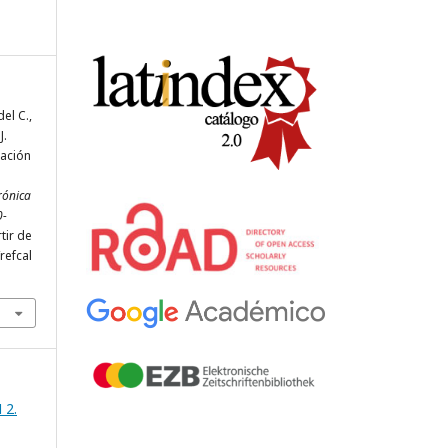
del C.,
J.
ración
rónica
0-
tir de
refcal
 2.