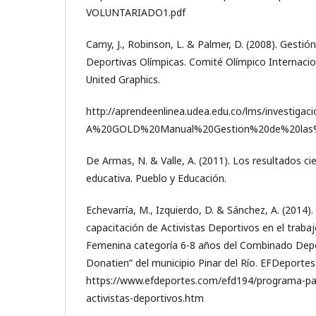
VOLUNTARIADO1.pdf
Camy, J., Robinson, L. & Palmer, D. (2008). Gestió
Deportivas Olímpicas. Comité Olímpico Internacion
United Graphics.
http://aprendeenlinea.udea.edu.co/lms/investiga
A%20GOLD%20Manual%20Gestion%20de%20las%20
De Armas, N. & Valle, A. (2011). Los resultados cie
educativa. Pueblo y Educación.
Echevarría, M., Izquierdo, D. & Sánchez, A. (2014)
capacitación de Activistas Deportivos en el trabaj
Femenina categoría 6-8 años del Combinado Depo
Donatien” del municipio Pinar del Río. EFDeportes.
https://www.efdeportes.com/efd194/programa-par
activistas-deportivos.htm