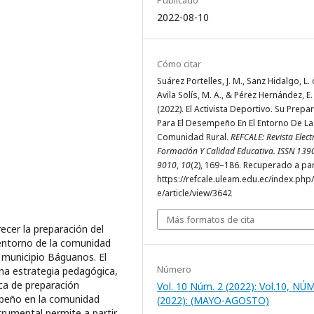
2022-08-10
Cómo citar
Suárez Portelles, J. M., Sanz Hidalgo, L. 
Avila Solís, M. A., & Pérez Hernández, E. 
(2022). El Activista Deportivo. Su Prepa
Para El Desempeño En El Entorno De La
Comunidad Rural.
REFCALE: Revista Elect
Formación Y Calidad Educativa. ISSN 139
9010
,
10
(2), 169–186. Recuperado a par
https://refcale.uleam.edu.ec/index.php/
e/article/view/3642
Más formatos de cita
ecer la preparación del
entorno de la comunidad
el municipio Báguanos. El
Número
una estrategia pedagógica,
ca de preparación
Vol. 10 Núm. 2 (2022): Vol.10, NÚM
mpeño en la comunidad
(2022): (MAYO-AGOSTO)
trumental permite a partir