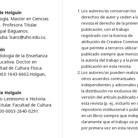
Los autores/as conservan los
de Holguín
derechos de autor y ceden a l
ogía. Master en Ciencias
revista el derecho de la prime
 Profesora Titular.
publicación, con el trabajo
ipal Báguanos.
registrado con la licencia de
Cuba. lsanz@uho.edu.cu.
atribución de Creative Commo
que permite a terceros utilizar 
uín
publicado siempre que menci
odología de la Enseñanza
la autoría del trabajo y a la pri
ducativa. Doctor en
publicación en esta revista.
ltad de Cultura Física.
Los autores/as pueden realiza
0003-1643-6602.Holguin,
otros acuerdos contractuales
independientes y adicionales 
la distribución no exclusiva de 
de Holguín
versión del artículo publicado
o-Leninismo e Historia.
esta revista (p. ej., incluirlo en
itular. Facultad de Cultura
repositorio institucional o publ
0000-0003-2640-0291.
en un libro) siempre que indi
claramente que el trabajo se p
por primera vez en esta revist