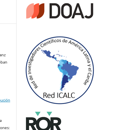
Sanz
teban
bución
a
iones: