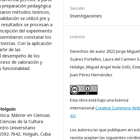
la preparación pedagógica
Sección
ilizaron métodos teóricos,
Investigaciones
lidación se utilizó pre y
 resultados se procesan a
ncepción del experimento
Licencia
permitieron constatar los
tivistas. Con la aplicación
rtir de las
Derechos de autor 2022 Jorge Miguel
el desempeño de los
Suárez Portelles, Laura del Carmen 
oceso de valoración y
Hidalgo, Miguel Angel Avila Solís, Es
y funcionalidad.
Juan Pérez Hernández
Esta obra está bajo una licencia
internacional
Creative Commons Atri
Holguin
ísica. Máster en Ciencias
4.0
.
Ciencias de la Cultura
entro Universitario
Los autores/as que publiquen en est
5592-7642. Holguín, Cuba.
revista aceptan las siguientes condic