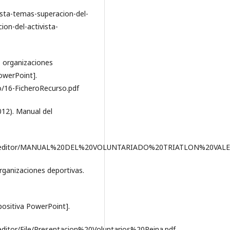
sta-temas-superacion-del-
on-del-activista-
s organizaciones
owerPoint].
o/16-FicheroRecurso.pdf
012). Manual del
loads/editor/MANUAL%20DEL%20VOLUNTARIADO%20TRIATLON%20VAL
 organizaciones deportivas.
positiva PowerPoint].
editor/File/Presentacion%20Voluntarios%20Reina.pdf