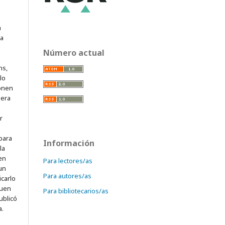
a
ra
Número actual
ns,
lo
onen
mera
r
para
Información
la
 en
Para lectores/as
 un
Para autores/as
icarlo
quen
Para bibliotecarios/as
ublicó
a.