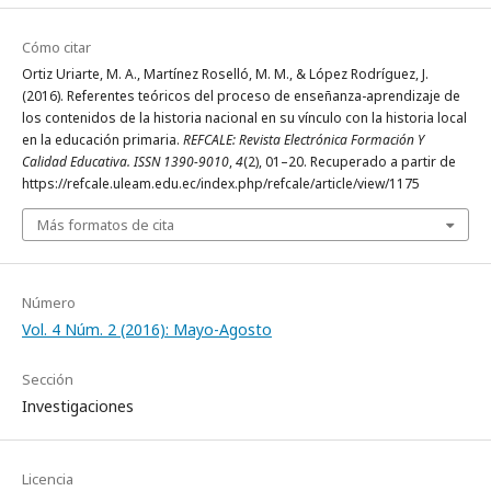
Cómo citar
Ortiz Uriarte, M. A., Martínez Roselló, M. M., & López Rodríguez, J.
(2016). Referentes teóricos del proceso de enseñanza-aprendizaje de
los contenidos de la historia nacional en su vínculo con la historia local
en la educación primaria.
REFCALE: Revista Electrónica Formación Y
Calidad Educativa. ISSN 1390-9010
,
4
(2), 01–20. Recuperado a partir de
https://refcale.uleam.edu.ec/index.php/refcale/article/view/1175
Más formatos de cita
Número
Vol. 4 Núm. 2 (2016): Mayo-Agosto
Sección
Investigaciones
Licencia