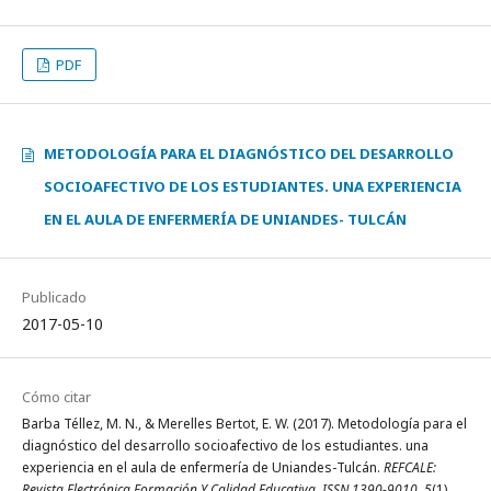
PDF
METODOLOGÍA PARA EL DIAGNÓSTICO DEL DESARROLLO
SOCIOAFECTIVO DE LOS ESTUDIANTES. UNA EXPERIENCIA
EN EL AULA DE ENFERMERÍA DE UNIANDES- TULCÁN
Publicado
2017-05-10
Cómo citar
Barba Téllez, M. N., & Merelles Bertot, E. W. (2017). Metodología para el
diagnóstico del desarrollo socioafectivo de los estudiantes. una
experiencia en el aula de enfermería de Uniandes-Tulcán.
REFCALE:
Revista Electrónica Formación Y Calidad Educativa. ISSN 1390-9010
,
5
(1),