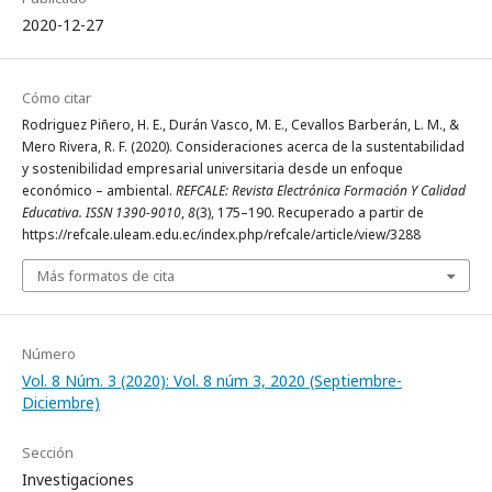
2020-12-27
Cómo citar
Rodriguez Piñero, H. E., Durán Vasco, M. E., Cevallos Barberán, L. M., &
Mero Rivera, R. F. (2020). Consideraciones acerca de la sustentabilidad
y sostenibilidad empresarial universitaria desde un enfoque
económico – ambiental.
REFCALE: Revista Electrónica Formación Y Calidad
Educativa. ISSN 1390-9010
,
8
(3), 175–190. Recuperado a partir de
https://refcale.uleam.edu.ec/index.php/refcale/article/view/3288
Más formatos de cita
Número
Vol. 8 Núm. 3 (2020): Vol. 8 núm 3, 2020 (Septiembre-
Diciembre)
Sección
Investigaciones