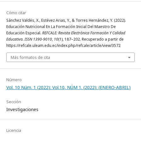
Cómo citar
Sánchez Valdés, X., Estévez Arias, Y., & Torres Hernández, Y. (2022).
Educación Nutricional En La Formación Inicial Del Maestro De
Educación Especial.
REFCALE: Revista Electrónica Formación Y Calidad
Educativa. ISSN 1390-9010
,
10
(1), 187–202. Recuperado a partir de
https://refcale.uleam.edu.ec/index.php/refcale/article/view/3572
Más formatos de cita
Número
Vol. 10 Núm. 1 (2022): Vol.10, NÚM 1. (2022): (ENERO-ABRIL)
Sección
Investigaciones
Licencia