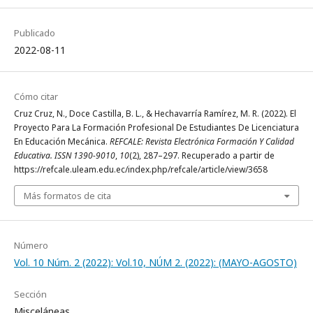
Publicado
2022-08-11
Cómo citar
Cruz Cruz, N., Doce Castilla, B. L., & Hechavarría Ramírez, M. R. (2022). El
Proyecto Para La Formación Profesional De Estudiantes De Licenciatura
En Educación Mecánica.
REFCALE: Revista Electrónica Formación Y Calidad
Educativa. ISSN 1390-9010
,
10
(2), 287–297. Recuperado a partir de
https://refcale.uleam.edu.ec/index.php/refcale/article/view/3658
Más formatos de cita
Número
Vol. 10 Núm. 2 (2022): Vol.10, NÚM 2. (2022): (MAYO-AGOSTO)
Sección
Misceláneas