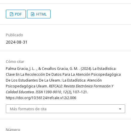
PDF
HTML
Publicado
2024-08-31
Cómo citar
Palma Gracia, J. L. ., & Cevallos Gracia, G. M. . (2024). La Estadística:
Clave En La Recolección De Datos Para La Atención Psicopedagógica
De Los Estudiantes De La Uleam.: La Estadística: Atención
Psicopedagógica Uleam.
REFCALE: Revista Electrónica Formación Y
Calidad Educativa. ISSN 1390-9010
,
12
(2), 107–121.
https://doi.org/10.56124/refcale.v12i2.006
Más formatos de cita
Número