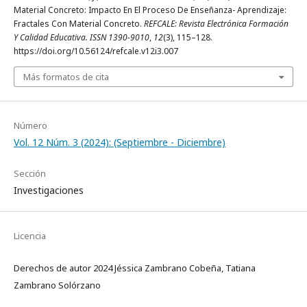
Material Concreto: Impacto En El Proceso De Enseñanza- Aprendizaje:
Fractales Con Material Concreto.
REFCALE: Revista Electrónica Formación
Y Calidad Educativa. ISSN 1390-9010
,
12
(3), 115–128.
https://doi.org/10.56124/refcale.v12i3.007
Más formatos de cita
Número
Vol. 12 Núm. 3 (2024): (Septiembre - Diciembre)
Sección
Investigaciones
Licencia
Derechos de autor 2024 Jéssica Zambrano Cobeña, Tatiana
Zambrano Solórzano