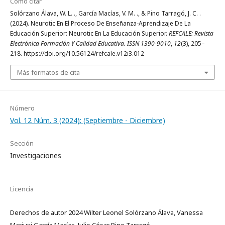
Cómo citar
Solórzano Álava, W. L. ., García Macías, V. M. ., & Pino Tarragó, J. C. .
(2024). Neurotic En El Proceso De Enseñanza-Aprendizaje De La
Educación Superior: Neurotic En La Educación Superior.
REFCALE: Revista
Electrónica Formación Y Calidad Educativa. ISSN 1390-9010
,
12
(3), 205–
218. https://doi.org/10.56124/refcale.v12i3.012
Más formatos de cita
Número
Vol. 12 Núm. 3 (2024): (Septiembre - Diciembre)
Sección
Investigaciones
Licencia
Derechos de autor 2024 Wilter Leonel Solórzano Álava, Vanessa