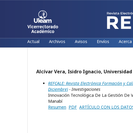
Actual
Archivos
Avisos
Envíos
Acerca
Alcívar Vera, Isidro Ignacio, Universida
REFCALE: Revista Electrónica Formación y Cal
Diciembre)
- Investigaciones
Innovación Tecnológica De La Gestión De Vi
Manabí
Resumen
PDF
ARTÍCULO CON LOS DATO