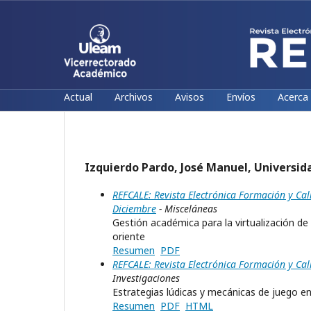
Actual
Archivos
Avisos
Envíos
Acerca
Izquierdo Pardo, José Manuel, Universid
REFCALE: Revista Electrónica Formación y Ca
Diciembre
- Misceláneas
Gestión académica para la virtualización de 
oriente
Resumen
PDF
REFCALE: Revista Electrónica Formación y Cal
Investigaciones
Estrategias lúdicas y mecánicas de juego e
Resumen
PDF
HTML