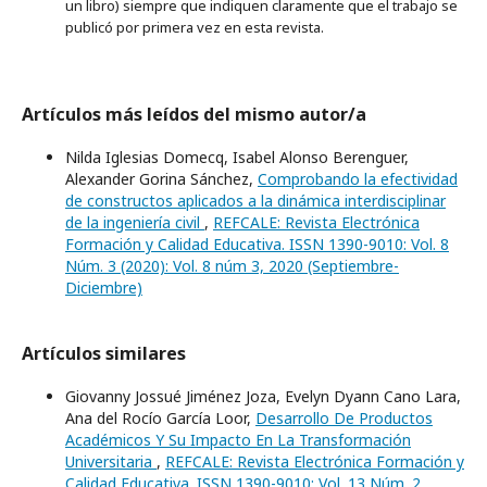
un libro) siempre que indiquen claramente que el trabajo se
publicó por primera vez en esta revista.
Artículos más leídos del mismo autor/a
Nilda Iglesias Domecq, Isabel Alonso Berenguer,
Alexander Gorina Sánchez,
Comprobando la efectividad
de constructos aplicados a la dinámica interdisciplinar
de la ingeniería civil
,
REFCALE: Revista Electrónica
Formación y Calidad Educativa. ISSN 1390-9010: Vol. 8
Núm. 3 (2020): Vol. 8 núm 3, 2020 (Septiembre-
Diciembre)
Artículos similares
Giovanny Jossué Jiménez Joza, Evelyn Dyann Cano Lara,
Ana del Rocío García Loor,
Desarrollo De Productos
Académicos Y Su Impacto En La Transformación
Universitaria
,
REFCALE: Revista Electrónica Formación y
Calidad Educativa. ISSN 1390-9010: Vol. 13 Núm. 2