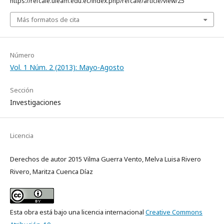
https://refcale.uleam.edu.ec/index.php/refcale/article/view/25
Más formatos de cita
Número
Vol. 1 Núm. 2 (2013): Mayo-Agosto
Sección
Investigaciones
Licencia
Derechos de autor 2015 Vilma Guerra Vento, Melva Luisa Rivero
Rivero, Maritza Cuenca Díaz
Esta obra está bajo una licencia internacional
Creative Commons