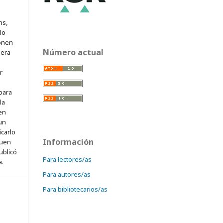
ns,
lo
onen
Número actual
mera
r
para
la
 en
 un
icarlo
Información
quen
ublicó
Para lectores/as
a.
Para autores/as
Para bibliotecarios/as