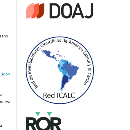
ozano
bución
a
iones:
a
ra