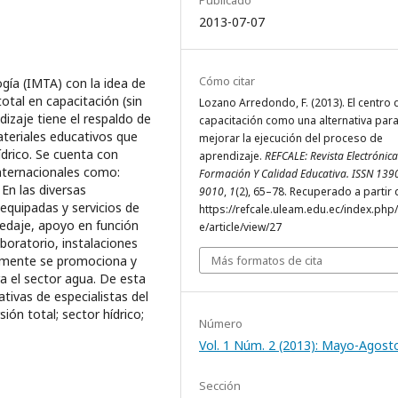
2013-07-07
Cómo citar
gía (IMTA) con la idea de
otal en capacitación (sin
Lozano Arredondo, F. (2013). El centro 
dizaje tiene el respaldo de
capacitación como una alternativa par
ateriales educativos que
mejorar la ejecución del proceso de
ídrico. Se cuenta con
aprendizaje.
REFCALE: Revista Electrónica
internacionales como:
Formación Y Calidad Educativa. ISSN 139
 En las diversas
9010
,
1
(2), 65–78. Recuperado a partir 
 equipadas y servicios de
https://refcale.uleam.edu.ec/index.php/
edaje, apoyo en función
e/article/view/27
boratorio, instalaciones
almente se promociona y
Más formatos de cita
a el sector agua. De esta
tivas de especialistas del
ón total; sector hídrico;
Número
Vol. 1 Núm. 2 (2013): Mayo-Agost
Sección