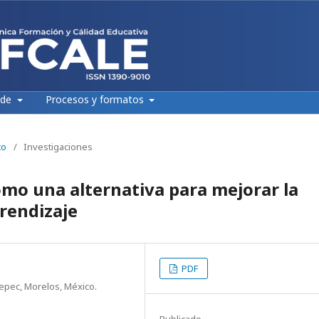
 de
Procesos y formatos
to
/
Investigaciones
omo una alternativa para mejorar la
prendizaje
PDF
tepec, Morelos, México.
Publicado