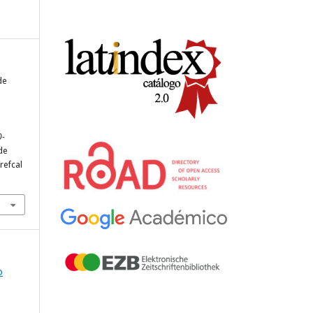
de
a
0-
de
refcal
o