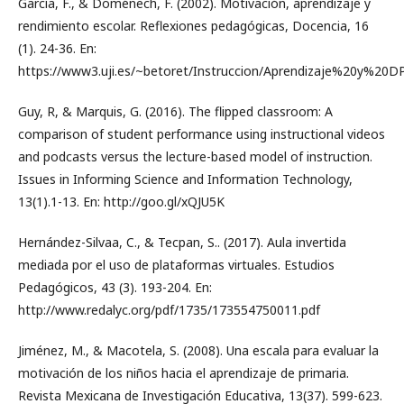
García, F., & Doménech, F. (2002). Motivación, aprendizaje y
rendimiento escolar. Reflexiones pedagógicas, Docencia, 16
(1). 24-36. En:
https://www3.uji.es/~betoret/Instruccion/Aprendizaje%20y%20
Guy, R, & Marquis, G. (2016). The flipped classroom: A
comparison of student performance using instructional videos
and podcasts versus the lecture-based model of instruction.
Issues in Informing Science and Information Technology,
13(1).1-13. En: http://goo.gl/xQJU5K
Hernández-Silvaa, C., & Tecpan, S.. (2017). Aula invertida
mediada por el uso de plataformas virtuales. Estudios
Pedagógicos, 43 (3). 193-204. En:
http://www.redalyc.org/pdf/1735/173554750011.pdf
Jiménez, M., & Macotela, S. (2008). Una escala para evaluar la
motivación de los niños hacia el aprendizaje de primaria.
Revista Mexicana de Investigación Educativa, 13(37). 599-623.