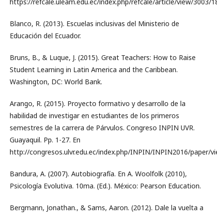
https://refcale.uleam.edu.ec/index.php/refcale/article/view/3003/
Blanco, R. (2013). Escuelas inclusivas del Ministerio de
Educación del Ecuador.
Bruns, B., & Luque, J. (2015). Great Teachers: How to Raise
Student Learning in Latin America and the Caribbean.
Washington, DC: World Bank.
Arango, R. (2015). Proyecto formativo y desarrollo de la
habilidad de investigar en estudiantes de los primeros
semestres de la carrera de Párvulos. Congreso INPIN UVR.
Guayaquil. Pp. 1-27. En
http://congresos.ulvr.edu.ec/index.php/INPIN/INPIN2016/paper/v
Bandura, A. (2007). Autobiografía. En A. Woolfolk (2010),
Psicología Evolutiva. 10ma. (Ed.). México: Pearson Education.
Bergmann, Jonathan., & Sams, Aaron. (2012). Dale la vuelta a