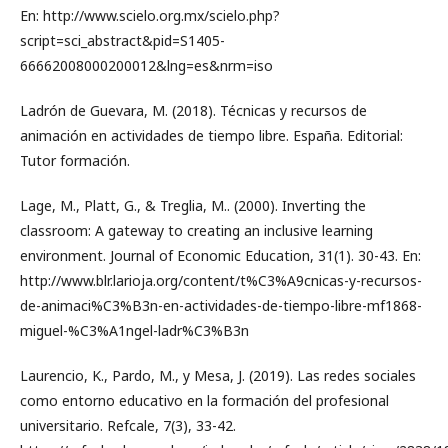
En: http://www.scielo.org.mx/scielo.php?
script=sci_abstract&pid=S1405-
66662008000200012&lng=es&nrm=iso
Ladrón de Guevara, M. (2018). Técnicas y recursos de
animación en actividades de tiempo libre. España. Editorial:
Tutor formación.
Lage, M., Platt, G., & Treglia, M.. (2000). Inverting the
classroom: A gateway to creating an inclusive learning
environment. Journal of Economic Education, 31(1). 30-43. En:
http://www.blr.larioja.org/content/t%C3%A9cnicas-y-recursos-
de-animaci%C3%B3n-en-actividades-de-tiempo-libre-mf1868-
miguel-%C3%A1ngel-ladr%C3%B3n
Laurencio, K., Pardo, M., y Mesa, J. (2019). Las redes sociales
como entorno educativo en la formación del profesional
universitario. Refcale, 7(3), 33-42.