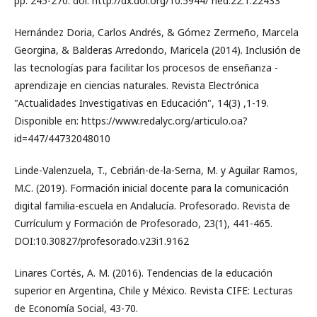
pp. 245-270. doi: http://dx.doi.org/10.5944/ ried.22.1.22433
Hernández Doria, Carlos Andrés, & Gómez Zermeño, Marcela
Georgina, & Balderas Arredondo, Maricela (2014). Inclusión de
las tecnologías para facilitar los procesos de enseñanza -
aprendizaje en ciencias naturales. Revista Electrónica
"Actualidades Investigativas en Educación", 14(3) ,1-19.
Disponible en: https://www.redalyc.org/articulo.oa?
id=447/44732048010
Linde-Valenzuela, T., Cebrián-de-la-Serna, M. y Aguilar Ramos,
M.C. (2019). Formación inicial docente para la comunicación
digital familia-escuela en Andalucía. Profesorado. Revista de
Currículum y Formación de Profesorado, 23(1), 441-465.
DOI:10.30827/profesorado.v23i1.9162
Linares Cortés, A. M. (2016). Tendencias de la educación
superior en Argentina, Chile y México. Revista CIFE: Lecturas
de Economía Social, 43-70.