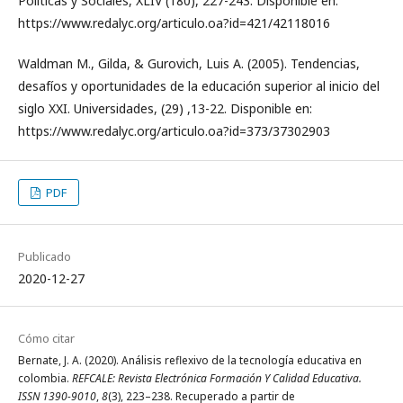
Políticas y Sociales, XLIV (180), 227-243. Disponible en:
https://www.redalyc.org/articulo.oa?id=421/42118016
Waldman M., Gilda, & Gurovich, Luis A. (2005). Tendencias,
desafíos y oportunidades de la educación superior al inicio del
siglo XXI. Universidades, (29) ,13-22. Disponible en:
https://www.redalyc.org/articulo.oa?id=373/37302903
PDF
Publicado
2020-12-27
Cómo citar
Bernate, J. A. (2020). Análisis reflexivo de la tecnología educativa en
colombia.
REFCALE: Revista Electrónica Formación Y Calidad Educativa.
ISSN 1390-9010
,
8
(3), 223–238. Recuperado a partir de